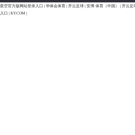
星空官方版网站登录入口
|
华体会体育
|
开云足球
|
安博·体育（中国）
|
开云足
入口
|
KY.COM
|