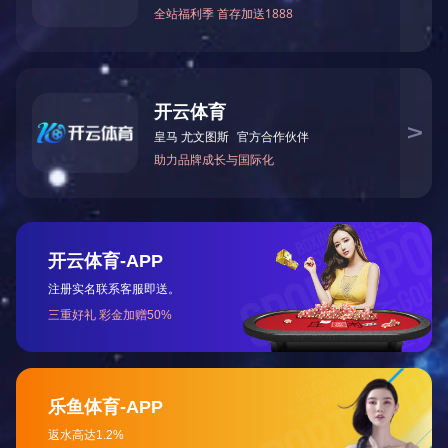
[组图]
电
新一轮电力体制改革进入第五个年头。 五年间，我国电力市场发生了巨大的
国家级电力交易中心、32个省级电力交易中心相继成立，并平稳运行，中长
货市场、辅助服务市场同步推进，电力商品属性得到逐步还原。五年间，行
识到我国电力市场的复杂性、电力市场建设的长期性、电力市场主体的多元
货不市场”、“辅助服务市场全面放开”等一系列行业观点一度引起行业内外
煤电“十四五”：环保与经济间博弈仍将持续?
长期以来，煤炭在我国能源发展体系中一直具有重要战略地位。但是，近年
保考虑，以及风能、太阳能等可再生能源的迅速崛起，对于如何进一步开发
了更多争议性的声音。特别是在“十四五”即将到来之际，这一话题更成为业
点之一。为此，本报特邀请院士专家就此展开讨论。 “十四五”规划编制在
产业政策顶层设计再一次成为业界关注的焦点。 从全球到中国，煤电对于