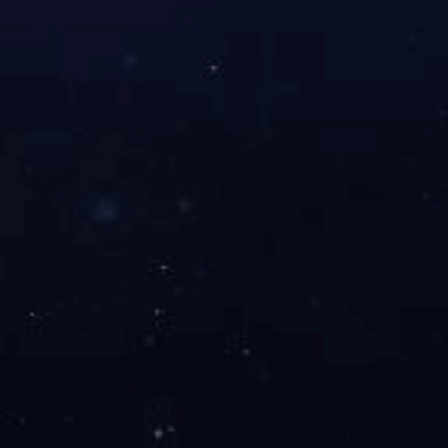
情”作者：张霜） 什么是区块链？ 区块链技术是一种处理数据的方法，本质
中……
共
857
个文章 开云（中国） | 上一页 |
1
2
3
4
5
6
7
8
9
|
下一页
|
尾页
10
个文章/页 
页
微信公众号
CESI
网站
关于本站
会员
版权声明
最新
广告投放
资金
客服
网站帮助
园区
联系我们
展会