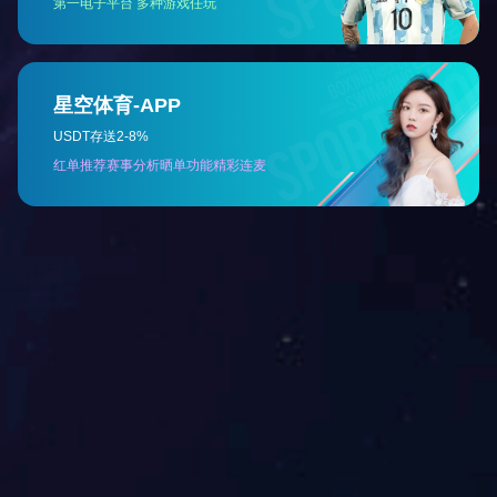
来论｜衡量电改成功的标准是什么？电网企业的重新
定位
本轮深化电力体制改革已经进行快5年了，人们对改革的成效褒贬不一：有
显著，尽管遇到了不少困难，但整个改革基本按照既定目标不断推进；有的
不大，在一定程度上还偏离了正确的方向，亟需纠偏。之所以出现完全不同
要原因在于没有一个统一的衡量标准。 从2002年国务院印发《电力体制改
起，电力体制改革已经走过18个年头了，什么时候基本结束，似乎难以预计
区块链技术对能源行业意味着什么？
大家通常认为区块链可以解决世界上许多问题，但这项技术目前仍存在许多
发展潜力。最近比特币爆炸式增长和猛然下跌的态势，迅速成为人们关注的
链种类繁多，比特币就是其中一员。虽然比特币区块链的唯一作用是加密货
新技术表明区块链还可以应用于其他领域，比如能源。 （来源：微信公众号